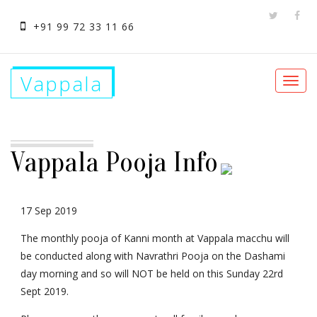
+91 99 72 33 11 66
Vappala
Toggl
navig
Vappala Pooja Info
17 Sep 2019
The monthly pooja of Kanni month at Vappala macchu will
be conducted along with Navrathri Pooja on the Dashami
day morning and so will NOT be held on this Sunday 22rd
Sept 2019.