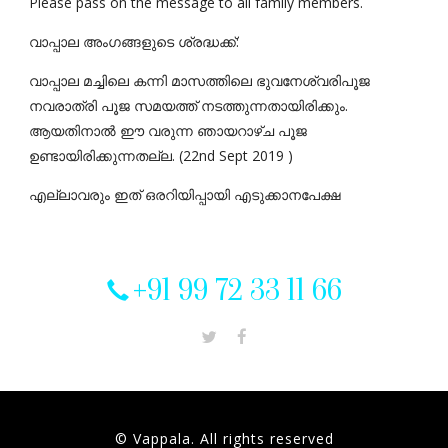
Please pass on the message to all family members.
വാപ്പാല അംഗങ്ങളുടെ ശ്രദ്ധക്ക്:
വാപ്പാല മച്ചിലെ കന്നി മാസത്തിലെ ഭുവനേശ്വരിപൂജ
നവരാത്രി പൂജ സമയത്ത് നടത്തുന്നതായിരിക്കും.
ആയതിനാൽ ഈ വരുന്ന ഞായറാഴ്ച പൂജ
ഉണ്ടായിരിക്കുന്നതല്ല. (22nd Sept 2019 )
എല്ലാവരും ഇത് ഒരറിയിപ്പായി എടുക്കാനപേക്ഷ
+91 99 72 33 11 66
© Vappala. All rights reserved